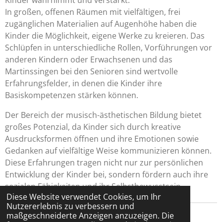
Kinder wahrnimmt und verstärkt.
In großen, offenen Räumen mit vielfältigen, frei
zugänglichen Materialien auf Augenhöhe haben die
Kinder die Möglichkeit, eigene Werke zu kreieren. Das
Schlüpfen in unterschiedliche Rollen, Vorführungen vor
anderen Kindern oder Erwachsenen und das
Martinssingen bei den Senioren sind wertvolle
Erfahrungsfelder, in denen die Kinder ihre
Basiskompetenzen stärken können.
Der Bereich der musisch-ästhetischen Bildung bietet
großes Potenzial, da Kinder sich durch kreative
Ausdrucksformen öffnen und ihre Emotionen sowie
Gedanken auf vielfältige Weise kommunizieren können.
Diese Erfahrungen tragen nicht nur zur persönlichen
Entwicklung der Kinder bei, sondern fördern auch ihre
sozialen Fähigkeiten und ihr Selbstbewusstsein.
Diese Website verwendet Cookies, um Ihr
Nutzererlebnis zu verbessern und
maßgeschneiderte Anzeigen anzuzeigen. Die
© 2025 Rabauken e. V. /
Impressum